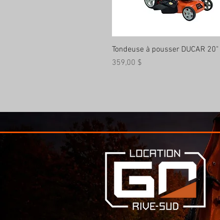
Aperçu rapide
Tondeuse à pousser DUCAR 20"
Prix
359,00 $