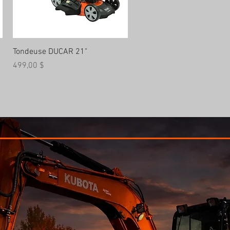
Aperçu rapide
Tondeuse DUCAR 21"
Prix
499,00 $