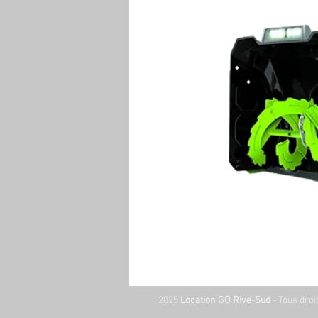
2025
Location GO Rive-Sud
- Tous droi