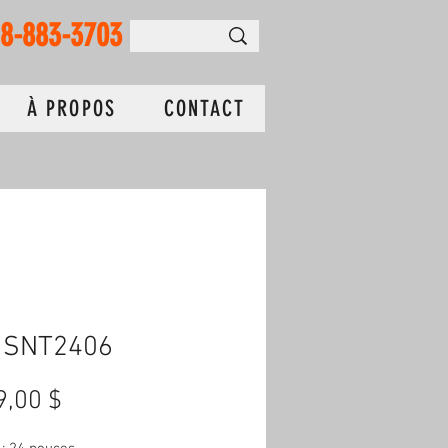
18-883-3703
À PROPOS
CONTACT
 SNT2406
Prix
9,00 $