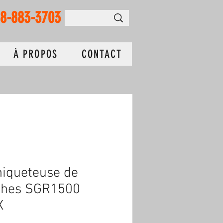
18-883-3703
À PROPOS
CONTACT
iqueteuse de
ches SGR1500
X