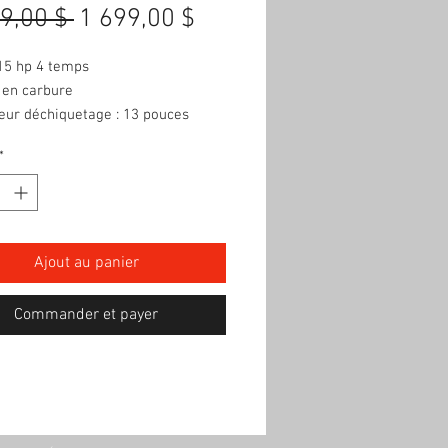
Prix
Prix
9,00 $ 
1 699,00 $
original
promotionnel
15 hp 4 temps
 en carbure
eur déchiquetage : 13 pouces
*
Ajout au panier
Commander et payer